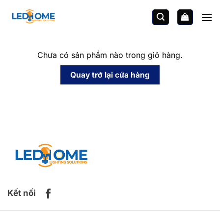
Chuyển
đến
nội
dung
Chưa có sản phẩm nào trong giỏ hàng.
Quay trở lại cửa hàng
Kết nối